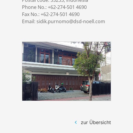
Postal code: 55233, Indonesia
DSD Aktuell
Standorte
Design
Verschlusskörper
Phone No.: +62-274-501 4690
Fax No.: +62-274-501 4690
Email: sidik.purnomo@dsd-noell.com
Karriere
Zertifikate / Qualität
Fertigung
Antriebe
Download
Montage
Steuerungen
Kontakt
Inbetriebnahme
Druckrohrleitungen
Datenschutz
Rechen
Impressum
Bewegliche Brücken
Qualitätssicherung
zur Übersicht