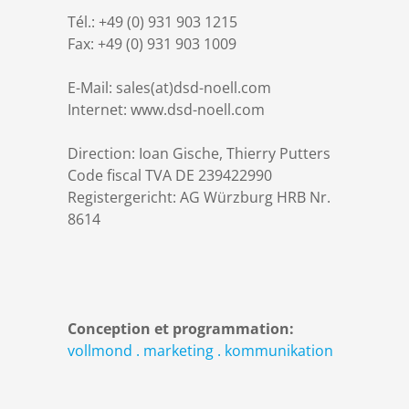
DSD Actualités
Sièges
Conception
Vannes
Tél.: +49 (0) 931 903 1215
Fax: +49 (0) 931 903 1009
Carrière
Certificats
Fabrication
Entraînements
E-Mail: sales(at)dsd-noell.com
Internet: www.dsd-noell.com
Télécharger
Montage
Commandes
Direction: Ioan Gische, Thierry Putters
Code fiscal TVA DE 239422990
Contact
Mise en Service
Conduites & Bifurcation
Registergericht: AG Würzburg HRB Nr.
8614
Protection des données
Grilles
Mentions légales
Ponts mobiles
Conception et programmation:
vollmond . marketing . kommunikation